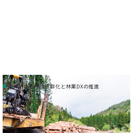
JAPANESE
ENGLISH
森林内の高精度点群化と林業DXの推進
Advancing Forestry DX Through High-Precision Forest Point
Clouds
建設
農林
READ MORE