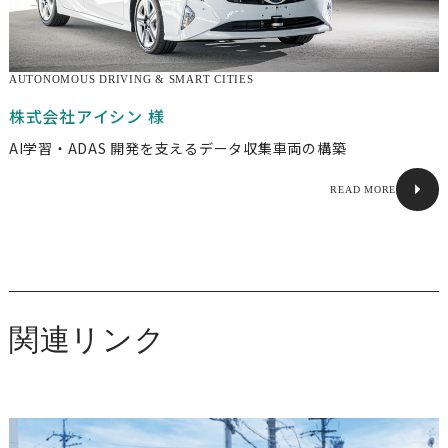
AUTONOMOUS DRIVING & SMART CITIES
企業情報
株式会社アイシン 様
AI学習・ADAS 開発を支えるデータ収集車両の構築
代表メッセージ
ビジョン / ミッション / バリュー
READ MORE
会社概要
経営陣紹介
株主・投資家情報
採択・認定実績
関連リンク
交通アクセス
ソリューション