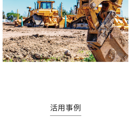
Development Support for Remote Construction Machine
Guidance Technology
建設
測量
READ MORE
活用事例