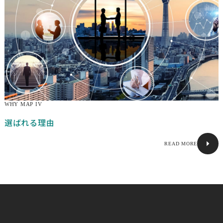
CONTACT
WHY MAP IV
本社
選ばれる理由
〒460-0003
READ MORE
愛知県名古屋市中区錦二丁目8番1号
I-FOREST名古屋伏見