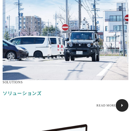
社会インフラ
製造・物流
建設・土木・環境
自動運転・スマートシティ
測量・空間情報
取引実績
用途別ソリューション
活用事例
製品
SOLUTIONS
ソリューションズ
3次元データ計測システム
READ MORE
3次元点群作成ソフトウェア
車両向け複合航法システム
環境認識ソフトウェア