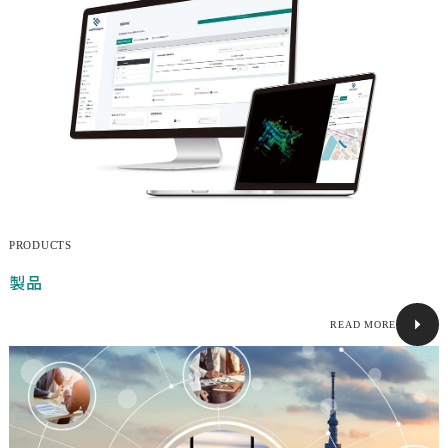
センサーキャリブレーションソフトウェア
点群クラス分類ソフトウェア
ベクターマップ生成ソフトウェア
3次元地図データ計測・作成サービス
3D-LiDAR
自動運転技術の導入・運用支援
選ばれる理由
PRODUCTS
製品
マップフォーの空間知能
ニュース
READ MORE
採用情報
プライバシーポリシー