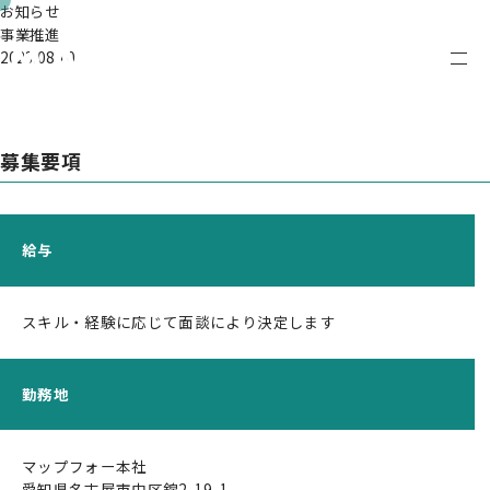
お知らせ
事業推進
2023.08.10
ENGLISH
CONTACT
募集要項
給与
スキル・経験に応じて面談により決定します
JAPANESE
ENGLISH
勤務地
マップフォー本社
企業情報
愛知県名古屋市中区錦2-19-1