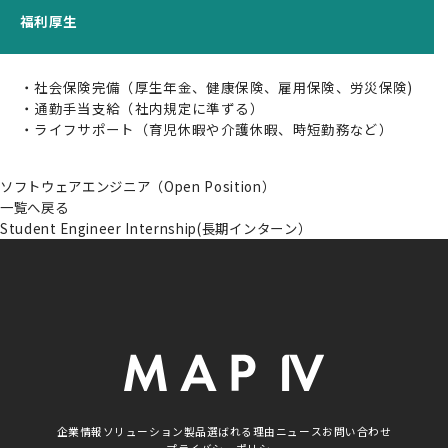
福利厚生
測量・空間情報
取引実績
・社会保険完備（厚生年金、健康保険、雇用保険、労災保険)
用途別ソリューション
・通勤手当支給（社内規定に準ずる）
・ライフサポート（育児休暇や介護休暇、時短勤務など）
活用事例
製品
ソフトウェアエンジニア（Open Position）
一覧へ戻る
3次元データ計測システム
Student Engineer Internship(長期インターン）
3次元点群作成ソフトウェア
車両向け複合航法システム
環境認識ソフトウェア
センサーキャリブレーションソフトウェア
点群クラス分類ソフトウェア
ベクターマップ生成ソフトウェア
企業情報
ソリューション
製品
選ばれる理由
ニュース
お問い合わせ