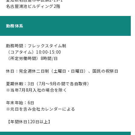
名古屋鴻池ビルディング2階
代表メッセージ
ビジョン / ミッション / バリュー
勤務体系
会社概要
経営陣紹介
勤務時間：フレックスタイム制
（コアタイム）10:00-15:00
株主・投資家情報
（所定労働時間）8時間/日
採択・認定実績
休日：完全週休二日制（土曜日・日曜日）、国民の祝祭日
交通アクセス
夏期休暇：3日（7月～9月の間で各自取得）
ソリューション
※当年7月8月入社の場合を除く
社会インフラ
年末年始：6日
※元日を含み会社カレンダーによる
製造・物流
【年間休日120日以上】
建設・土木・環境
自動運転・スマートシティ