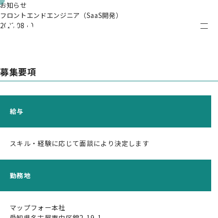
お知らせ
フロントエンドエンジニア（SaaS開発）
2023.08.10
ENGLISH
CONTACT
募集要項
給与
スキル・経験に応じて面談により決定します
JAPANESE
ENGLISH
勤務地
マップフォー本社
企業情報
愛知県名古屋市中区錦2-19-1