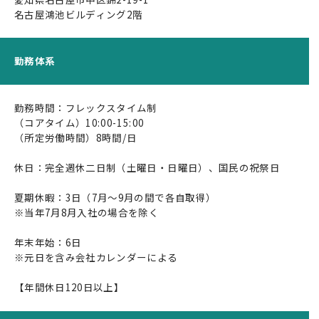
名古屋鴻池ビルディング2階
代表メッセージ
ビジョン / ミッション / バリュー
勤務体系
会社概要
経営陣紹介
勤務時間：フレックスタイム制
（コアタイム）10:00-15:00
株主・投資家情報
（所定労働時間）8時間/日
採択・認定実績
休日：完全週休二日制（土曜日・日曜日）、国民の祝祭日
交通アクセス
夏期休暇：3日（7月～9月の間で各自取得）
ソリューション
※当年7月8月入社の場合を除く
社会インフラ
年末年始：6日
※元日を含み会社カレンダーによる
製造・物流
【年間休日120日以上】
建設・土木・環境
自動運転・スマートシティ