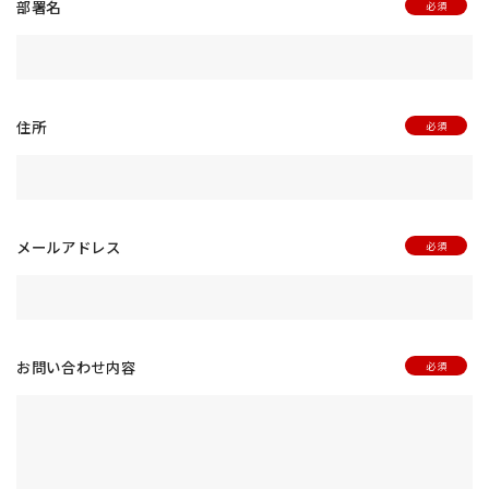
部署名
代表メッセージ
ビジョン / ミッション / バリュー
会社概要
住所
経営陣紹介
株主・投資家情報
採択・認定実績
メールアドレス
交通アクセス
ソリューション
社会インフラ
お問い合わせ内容
製造・物流
建設・土木・環境
自動運転・スマートシティ