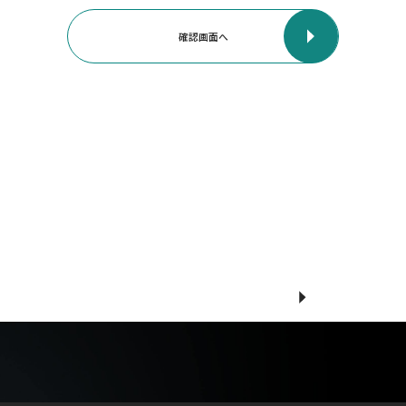
3次元地図データ計測・作成サービス
3D-LiDAR
自動運転技術の導入・運用支援
選ばれる理由
マップフォーの空間知能
ニュース
採用情報
CONTACT
プライバシーポリシー
フォーム問い合わせ
CONTACT