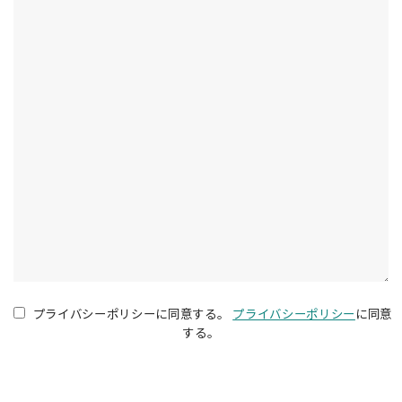
測量・空間情報
取引実績
用途別ソリューション
活用事例
製品
3次元データ計測システム
3次元点群作成ソフトウェア
車両向け複合航法システム
環境認識ソフトウェア
センサーキャリブレーションソフトウェア
プライバシーポリシーに同意する。
プライバシーポリシー
に同意
する。
点群クラス分類ソフトウェア
ベクターマップ生成ソフトウェア