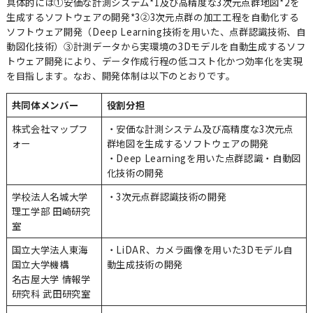
具体的には①安価な計測システム
*1
及び高精度な3次元点群地図
*2
を
生成するソフトウェアの開発
*3
②3次元点群の加工工程を自動化する
ソフトウェア開発（Deep Learning技術を用いた、点群認識技術、自
動図化技術）③計測データから実環境の3Dモデルを自動生成するソフ
トウェア開発により、データ作成行程の低コスト化かつ効率化を実現
を目指します。なお、開発体制は以下のとおりです。
共同体メンバー
役割分担
株式会社マップフ
・安価な計測システム及び高精度な3次元点
ォー
群地図を生成するソフトウェアの開発
・Deep Learningを用いた点群認識・自動図
化技術の開発
学校法人名城大学
・3次元点群認識技術の開発
理工学部 田崎研究
室
国立大学法人東海
・LiDAR、カメラ画像を用いた3Dモデル自
国立大学機構
動生成技術の開発
名古屋大学 情報学
研究科 武田研究室