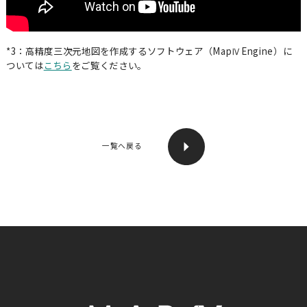
プライバシーポリシー
*3：高精度三次元地図を作成するソフトウェア（MapⅣEngine）に
CONTACT
ついては
こちら
をご覧ください。
一覧へ戻る
本社
〒460-0003
愛知県名古屋市中区錦二丁目8番1号
I-FOREST名古屋伏見