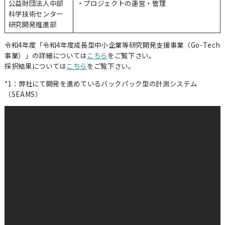
公益財団法人中部
・プロジェクトの運営・管理
科学技術センター
研究開発推進部
令和4年度「令和4年度成長型中小企業等研究開発支援事業（Go-Tech
事業）」の詳細については
こちら
をご覧下さい。
採択結果については
こちら
をご覧下さい。
*1：弊社にて開発を進めているバックパック型の計測システム
企業情報
（SEAMS）
代表メッセージ
ビジョン / ミッション / バリュー
会社概要
経営陣紹介
株主・投資家情報
採択・認定実績
交通アクセス