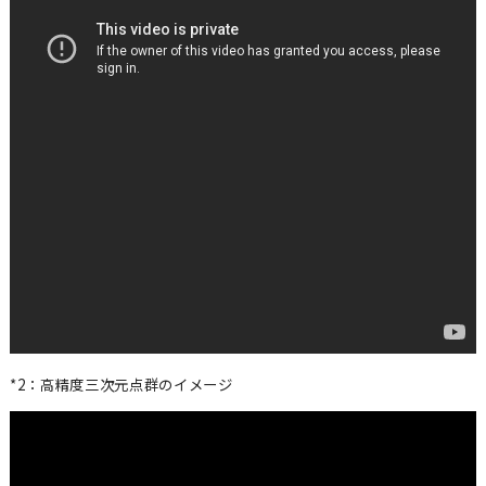
ソリューション
社会インフラ
製造・物流
建設・土木・環境
自動運転・スマートシティ
測量・空間情報
取引実績
用途別ソリューション
活用事例
製品
*2：高精度三次元点群のイメージ
3次元データ計測システム
3次元点群作成ソフトウェア