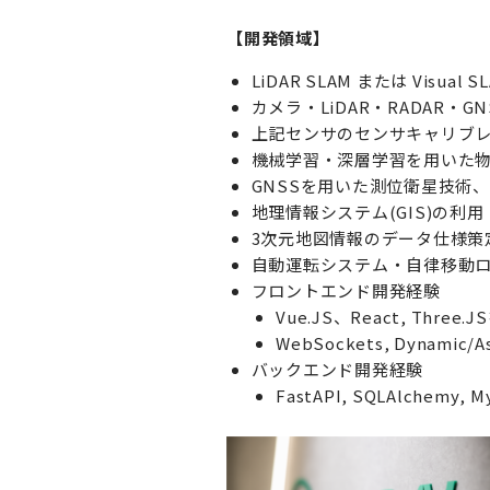
【開発領域】
LiDAR SLAM または Visual S
カメラ・LiDAR・RADAR・
上記センサのセンサキャリブ
機械学習・深層学習を用いた
GNSSを用いた測位衛星技術、
地理情報システム(GIS)の利
3次元地図情報のデータ仕様策
自動運転システム・自律移動ロボ
企業情報
フロントエンド開発経験
代表メッセージ
Vue.JS、React, Thre
WebSockets, Dynami
ビジョン / ミッション / バ
バックエンド開発経験
会社概要
FastAPI, SQLAlchemy,
経営陣紹介
株主・投資家情報