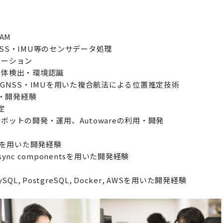
LAM
GNSS・IMU等のセンサデータ処理
レーション
物体検出・環境認識
GNSS・IMUを用いた複合航法による位置推定技術
用・開発経験
定
ットの開発・運用、Autowareの利用・開発
ソリューション
製品
社会インフラ
3次元デー
e.JSを用いた開発経験
c/Async componentsを用いた開発経験
リュー
製造・物流
3次元点群
建設・土木・環境
車両向け複
 MySQL, PostgreSQL, Docker, AWSを用いた開発経験
自動運転・スマートシティ
環境認識ソ
測量・空間情報
センサーキ