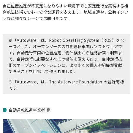
自己位置推定が不安定になりやすい環境下でも安定走行を実現する複
合航法技術で安心・安全な運行を支えます。地域交通や、公共インフ
ラなど様々なシーンで展開可能です。
企業情報
代表メッセージ
※「Autoware」は、Robot Operating System（ROS）をベ
ビジョン / ミッション / バリュー
ースとした、オープンソースの自動運転車向けソフトウェアで
す。自動走行車両の位置推定、物体検出から経路計画・制御ま
会社概要
で、自律走行に必要なすべての機能を備えており、自律走行技
術のオープンイノベーションに、より多くの個人や組織が貢献
経営陣紹介
できることを目指して作られました。
株主・投資家情報
※「Autoware」は、The Autoware Foundation の登録商標
採択・認定実績
です。
交通アクセス
ソリューション
自動運転推進事業者 様
社会インフラ