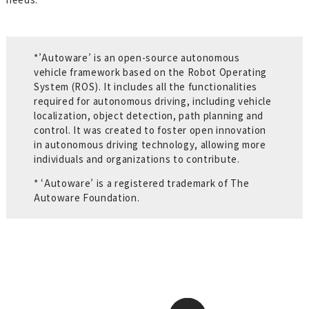
点群クラス分類ソフトウェア
ベクターマップ生成ソフトウェア
*’Autoware’ is an open-source autonomous
3次元地図データ計測・作成サービス
vehicle framework based on the Robot Operating
System (ROS). It includes all the functionalities
3D-LiDAR
required for autonomous driving, including vehicle
localization, object detection, path planning and
自動運転技術の導入・運用支援
control. It was created to foster open innovation
選ばれる理由
in autonomous driving technology, allowing more
individuals and organizations to contribute.
マップフォーの空間知能
* ‘Autoware’ is a registered trademark of The
Autoware Foundation.
ニュース
採用情報
プライバシーポリシー
CONTACT