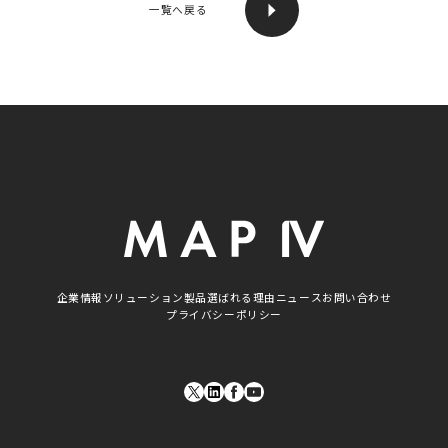
一覧へ戻る
本社
〒460-0003
愛知県名古屋市中区錦二丁目8番1号
I-FOREST名古屋伏見
企業情報
ソリューション
製品
選ばれる理由
ニュース
お問い合わせ
プライバシーポリシー