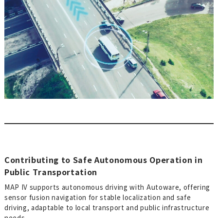
製造・物流
建設・土木・環境
自動運転・スマートシティ
測量・空間情報
取引実績
用途別ソリューション
活用事例
製品
3次元データ計測システム
Contributing to Safe Autonomous Operation in
3次元点群作成ソフトウェア
Public Transportation
車両向け複合航法システム
MAP IV supports autonomous driving with Autoware, offering
sensor fusion navigation for stable localization and safe
環境認識ソフトウェア
driving, adaptable to local transport and public infrastructure
センサーキャリブレーションソフトウェア
needs.